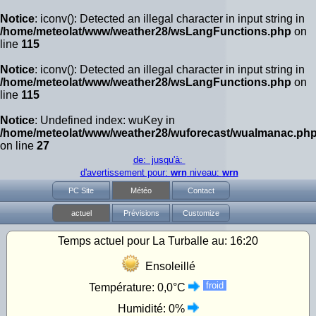
Notice
: iconv(): Detected an illegal character in input string in
/home/meteolat/www/weather28/wsLangFunctions.php
on
line
115
Notice
: iconv(): Detected an illegal character in input string in
/home/meteolat/www/weather28/wsLangFunctions.php
on
line
115
Notice
: Undefined index: wuKey in
/home/meteolat/www/weather28/wuforecast/wualmanac.ph
on line
27
de: jusqu'à:
d'avertissement pour:
wrn
niveau:
wrn
PC Site
Météo
Contact
actuel
Prévisions
Customize
Temps actuel pour La Turballe au:
16:20
Ensoleillé
froid
Température:
0,0°C
Humidité:
0%