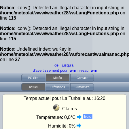
Notice
: iconv(): Detected an illegal character in input string in
/home/meteolat/www/weather28/wsLangFunctions.php
on
line
115
Notice
: iconv(): Detected an illegal character in input string in
/home/meteolat/www/weather28/wsLangFunctions.php
on
line
115
Notice
: Undefined index: wuKey in
/home/meteolat/www/weather28/wuforecast/wualmanac.ph
on line
27
de: jusqu'à:
d'avertissement pour:
wrn
niveau:
wrn
PC Site
Météo
Contact
actuel
Prévisions
Customize
Temps actuel pour La Turballe au:
16:20
Claires
froid
Température:
0,0°C
Humidité:
0%