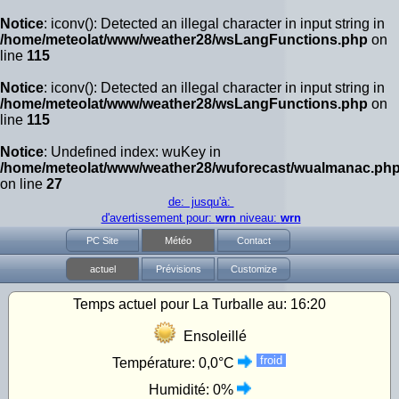
Notice
: iconv(): Detected an illegal character in input string in
/home/meteolat/www/weather28/wsLangFunctions.php
on
line
115
Notice
: iconv(): Detected an illegal character in input string in
/home/meteolat/www/weather28/wsLangFunctions.php
on
line
115
Notice
: Undefined index: wuKey in
/home/meteolat/www/weather28/wuforecast/wualmanac.ph
on line
27
de: jusqu'à:
d'avertissement pour:
wrn
niveau:
wrn
PC Site
Météo
Contact
actuel
Prévisions
Customize
Temps actuel pour La Turballe au:
16:20
Ensoleillé
froid
Température:
0,0°C
Humidité:
0%