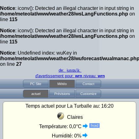
Notice
: iconv(): Detected an illegal character in input string in
/home/meteolat/www/weather28/wsLangFunctions.php
on
line
115
Notice
: iconv(): Detected an illegal character in input string in
/home/meteolat/www/weather28/wsLangFunctions.php
on
line
115
Notice
: Undefined index: wuKey in
/home/meteolat/www/weather28/wuforecast/wualmanac.ph
on line
27
de: jusqu'à:
d'avertissement pour:
wrn
niveau:
wrn
PC Site
Météo
Contact
actuel
Prévisions
Customize
Temps actuel pour La Turballe au:
16:20
Claires
froid
Température:
0,0°C
Humidité:
0%