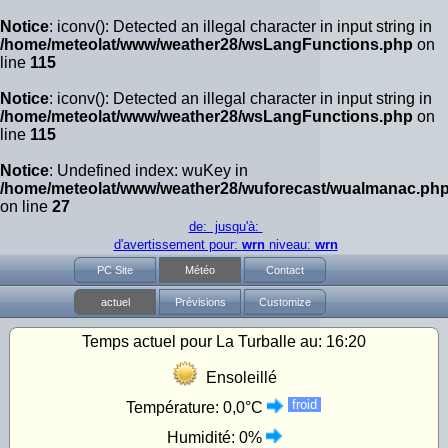
Notice
: iconv(): Detected an illegal character in input string in
/home/meteolat/www/weather28/wsLangFunctions.php
on
line
115
Notice
: iconv(): Detected an illegal character in input string in
/home/meteolat/www/weather28/wsLangFunctions.php
on
line
115
Notice
: Undefined index: wuKey in
/home/meteolat/www/weather28/wuforecast/wualmanac.ph
on line
27
de: jusqu'à:
d'avertissement pour:
wrn
niveau:
wrn
PC Site
Météo
Contact
actuel
Prévisions
Customize
Temps actuel pour La Turballe au:
16:20
Ensoleillé
froid
Température:
0,0°C
Humidité:
0%