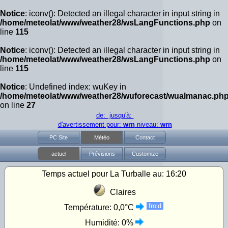
Notice
: iconv(): Detected an illegal character in input string in
/home/meteolat/www/weather28/wsLangFunctions.php
on
line
115
Notice
: iconv(): Detected an illegal character in input string in
/home/meteolat/www/weather28/wsLangFunctions.php
on
line
115
Notice
: Undefined index: wuKey in
/home/meteolat/www/weather28/wuforecast/wualmanac.ph
on line
27
de: jusqu'à:
d'avertissement pour:
wrn
niveau:
wrn
PC Site
Météo
Contact
actuel
Prévisions
Customize
Temps actuel pour La Turballe au:
16:20
Claires
froid
Température:
0,0°C
Humidité:
0%