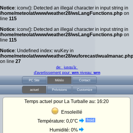
Notice
: iconv(): Detected an illegal character in input string in
/home/meteolat/www/weather28/wsLangFunctions.php
on
line
115
Notice
: iconv(): Detected an illegal character in input string in
/home/meteolat/www/weather28/wsLangFunctions.php
on
line
115
Notice
: Undefined index: wuKey in
/home/meteolat/www/weather28/wuforecast/wualmanac.ph
on line
27
de: jusqu'à:
d'avertissement pour:
wrn
niveau:
wrn
PC Site
Météo
Contact
actuel
Prévisions
Customize
Temps actuel pour La Turballe au:
16:20
Ensoleillé
froid
Température:
0,0°C
Humidité:
0%