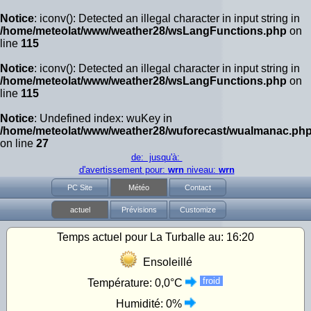
Notice
: iconv(): Detected an illegal character in input string in
/home/meteolat/www/weather28/wsLangFunctions.php
on
line
115
Notice
: iconv(): Detected an illegal character in input string in
/home/meteolat/www/weather28/wsLangFunctions.php
on
line
115
Notice
: Undefined index: wuKey in
/home/meteolat/www/weather28/wuforecast/wualmanac.ph
on line
27
de: jusqu'à:
d'avertissement pour:
wrn
niveau:
wrn
PC Site
Météo
Contact
actuel
Prévisions
Customize
Temps actuel pour La Turballe au:
16:20
Ensoleillé
froid
Température:
0,0°C
Humidité:
0%