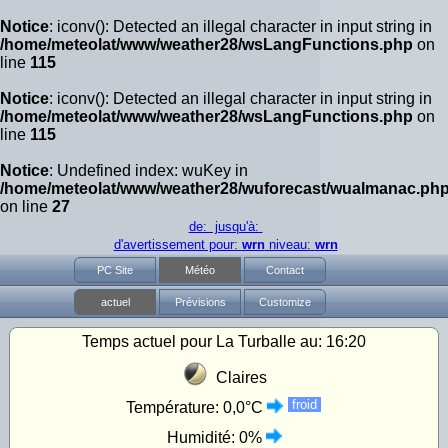
Notice
: iconv(): Detected an illegal character in input string in
/home/meteolat/www/weather28/wsLangFunctions.php
on
line
115
Notice
: iconv(): Detected an illegal character in input string in
/home/meteolat/www/weather28/wsLangFunctions.php
on
line
115
Notice
: Undefined index: wuKey in
/home/meteolat/www/weather28/wuforecast/wualmanac.ph
on line
27
de: jusqu'à:
d'avertissement pour:
wrn
niveau:
wrn
PC Site
Météo
Contact
actuel
Prévisions
Customize
Temps actuel pour La Turballe au:
16:20
Claires
froid
Température:
0,0°C
Humidité:
0%