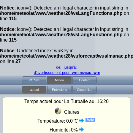
Notice
: iconv(): Detected an illegal character in input string in
/home/meteolat/www/weather28/wsLangFunctions.php
on
line
115
Notice
: iconv(): Detected an illegal character in input string in
/home/meteolat/www/weather28/wsLangFunctions.php
on
line
115
Notice
: Undefined index: wuKey in
/home/meteolat/www/weather28/wuforecast/wualmanac.ph
on line
27
de: jusqu'à:
d'avertissement pour:
wrn
niveau:
wrn
PC Site
Météo
Contact
actuel
Prévisions
Customize
Temps actuel pour La Turballe au:
16:20
Claires
froid
Température:
0,0°C
Humidité:
0%