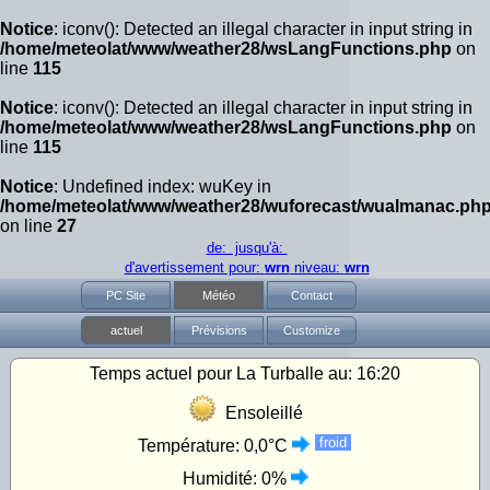
Notice
: iconv(): Detected an illegal character in input string in
/home/meteolat/www/weather28/wsLangFunctions.php
on
line
115
Notice
: iconv(): Detected an illegal character in input string in
/home/meteolat/www/weather28/wsLangFunctions.php
on
line
115
Notice
: Undefined index: wuKey in
/home/meteolat/www/weather28/wuforecast/wualmanac.ph
on line
27
de: jusqu'à:
d'avertissement pour:
wrn
niveau:
wrn
PC Site
Météo
Contact
actuel
Prévisions
Customize
Temps actuel pour La Turballe au:
16:20
Ensoleillé
froid
Température:
0,0°C
Humidité:
0%