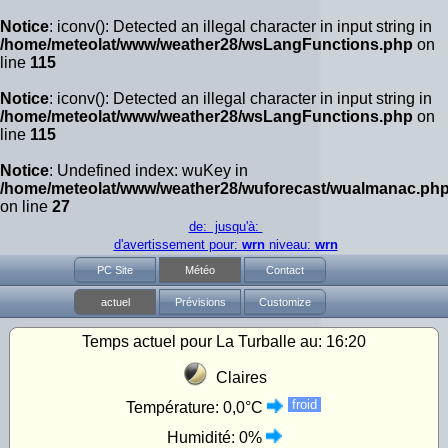
Notice
: iconv(): Detected an illegal character in input string in
/home/meteolat/www/weather28/wsLangFunctions.php
on
line
115
Notice
: iconv(): Detected an illegal character in input string in
/home/meteolat/www/weather28/wsLangFunctions.php
on
line
115
Notice
: Undefined index: wuKey in
/home/meteolat/www/weather28/wuforecast/wualmanac.ph
on line
27
de: jusqu'à:
d'avertissement pour:
wrn
niveau:
wrn
PC Site
Météo
Contact
actuel
Prévisions
Customize
Temps actuel pour La Turballe au:
16:20
Claires
froid
Température:
0,0°C
Humidité:
0%