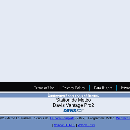
Équipement que nous utilisons:
Station de Météo
Davis Vantage Pro2
026 Météo La Turballe | Scripts de:
Leuven-Template
(2.8x2) | Programme Météo:
Weather D
|
Valable HTML5
|
Valable CSS