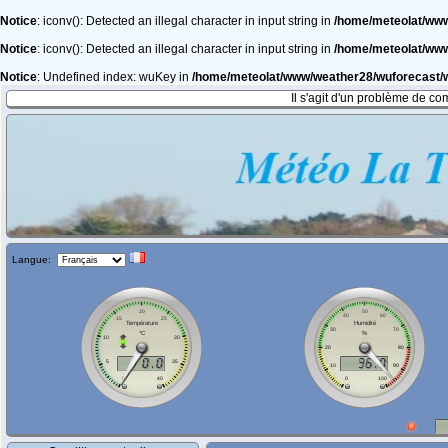
Notice
: iconv(): Detected an illegal character in input string in
/home/meteolat/ww
Notice
: iconv(): Detected an illegal character in input string in
/home/meteolat/ww
Notice
: Undefined index: wuKey in
/home/meteolat/www/weather28/wuforecast
Il s'agit d'un problème de co
Langue: