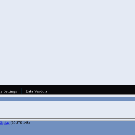
isplay
(10.37S-148)