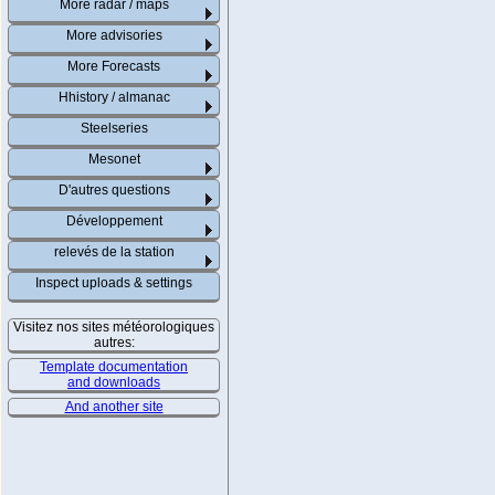
More radar / maps
More advisories
More Forecasts
Hhistory / almanac
Steelseries
Mesonet
D'autres questions
Développement
relevés de la station
Inspect uploads & settings
Visitez nos sites météorologiques
autres:
Template documentation
and downloads
And another site