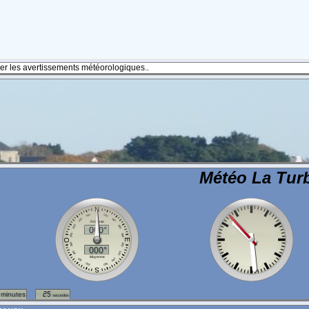
fier les avertissements météorologiques..
Météo La Turb