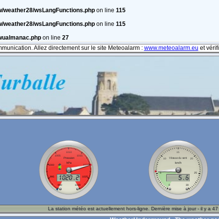
w/weather28/wsLangFunctions.php
on line
115
w/weather28/wsLangFunctions.php
on line
115
/wualmanac.php
on line
27
mmunication. Allez directement sur le site Meteoalarm :
www.meteoalarm.eu
et véri