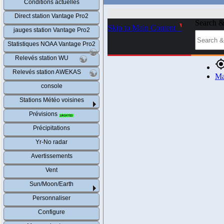
Conditions actuelles
Direct station Vantage Pro2
jauges station Vantage Pro2
Statistiques NOAA Vantage Pro2
Relevés station WU
Relevés station AWEKAS
console
Stations Météo voisines
Prévisions
Précipitations
Yr-No radar
Avertissements
Vent
Sun/Moon/Earth
Personnaliser
Configure