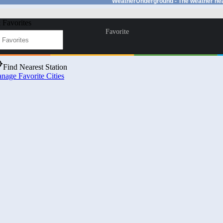
WeatherUnderground - The weather ne